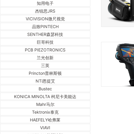
知用电子
杰锐思JRS
VICIVISION微尺视觉
品致PINTECH
SENTHER森瑟科技
巨哥科技
PCB PIEZOTRONICS
兰光创新
三英
Princton普林斯顿
NTi恩提艾
Bustec
KONICA MINOLTA 柯尼卡美能达
Mahr马尔
Tektronix泰克
HAEFELY哈弗莱
VIAVI