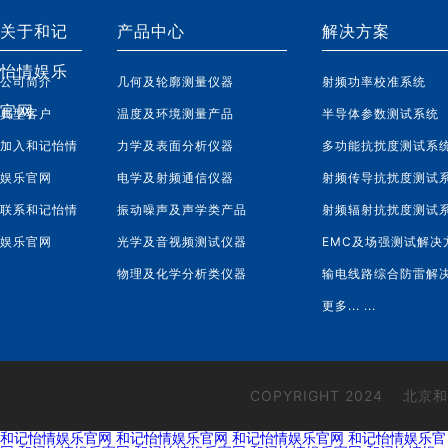
关于和记
产品中心
解决方案
怡情娱乐
公司简介
几何及轮廓测量仪器
射频功率校准系统
官网
典型客户
温度及环境测量产品
半导体参数测试系统
加入和记怡情
力学及表面分析仪器
多功能抗扰度测试系
娱乐官网
电学及射频通信仪器
射频传导抗扰度测试
联系和记怡情
振动噪声及声学类产品
射频辐射抗扰度测试
娱乐官网
光学及音视频测试仪器
EMC及场强测试解决
物理及化学分析类仪器
输电线路综合防雷解
更多... ...
COPYRIGHT 2024 北京
和记怡情娱乐官网
和记怡情娱乐官网
和记怡情娱乐官网
和记怡情娱乐官