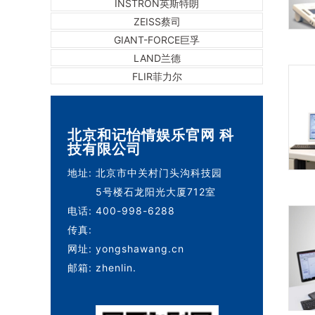
INSTRON英斯特朗
ZEISS蔡司
GIANT-FORCE巨孚
LAND兰德
FLIR菲力尔
北京和记怡情娱乐官网 科
技有限公司
地址:
北京市中关村门头沟科技园
5号楼石龙阳光大厦712室
电话:
400-998-6288
传真:
网址:
yongshawang.cn
邮箱:
zhenlin.