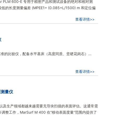
mar PLM 600-E 专用于精密产品和测试设备的绝对和相对测
测量偏差 (MPEE1= (0.085+L/1500) m 和定位偏
查看详情>>
仪
e 标准的比较仪，配备水平基床（高度同质、坚硬花岗石）...
查看详情>>
表面测量仪
，测量室以及生产领域都越来越需要无导块扫描的表面评估。这通常需
工作，MarSurf M 400 在“移动表面度量”范围内提供了