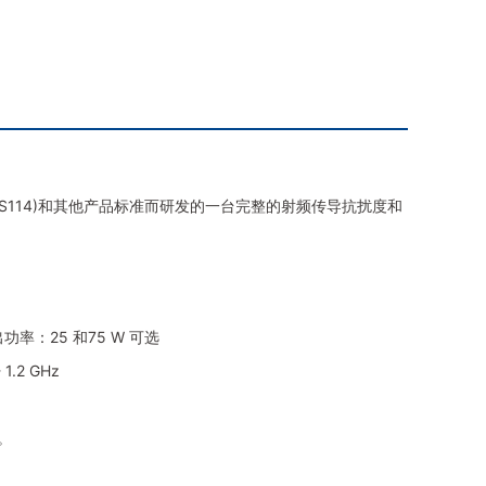
S114)
和其他产品标准而研发的一台完整的射频传导抗扰度和
出功率：
25
和
75 W
可选
 1.2 GHz
。