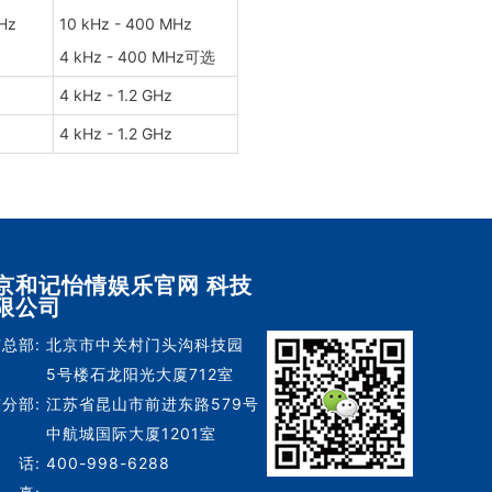
Hz
10 kHz - 400 MHz
4 kHz - 400 MHz可选
4 kHz - 1.2 GHz
4 kHz - 1.2 GHz
京和记怡情娱乐官网 科技
限公司
总部:
北京市中关村门头沟科技园
5号楼石龙阳光大厦712室
分部:
江苏省昆山市前进东路579号
中航城国际大厦1201室
 话:
400-998-6288