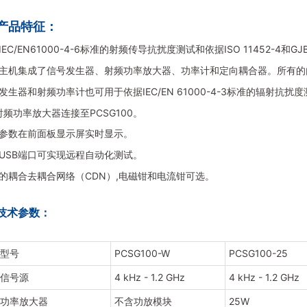
产品特征：
IEC/EN61000-4-6
标准的射频传导抗扰度测试和依据
ISO 11452-4
和
GJ
主机集成了信号发生器、射频功率放大器、功率计和定向耦合器。所有的
发生器和射频功率计也可用于依据
IEC/EN 61000-4-3
标准的辐射抗扰度
射频功率放大器连接至
PCSG100
。
参数在前面板显示屏实时显示。
USB
端口可实现远程自动化测试。
的耦合去耦合网络（
CDN
）
,
电磁钳和电流钳可选。
技术参数：
型号
PCSG100-W
PCSG100-25
信号源
4 kHz - 1.2 GHz
4 kHz - 1.2 GHz
功率放大器
不含功放模块
25W