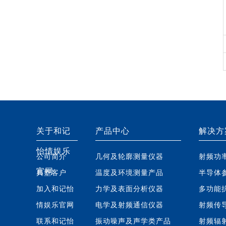
关于和记
产品中心
解决方
怡情娱乐
公司简介
几何及轮廓测量仪器
射频功
官网
典型客户
温度及环境测量产品
半导体
加入和记怡
力学及表面分析仪器
多功能
情娱乐官网
电学及射频通信仪器
射频传
联系和记怡
振动噪声及声学类产品
射频辐