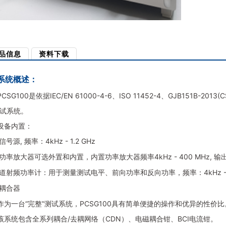
品信息
资料下载
系统概述：
PCSG100
是依据
IEC/EN 61000-4-6
、
ISO 11452-4
、
GJB151B-2013(C
试系统。
设备内置：
信号源
,
频率：
4kHz - 1.2 GHz
功率放大器可选外置和内置，内置功率放大器频率
4kHz - 400 MHz,
输
道射频功率计：用于测量测试电平、前向功率和反向功率，频率：
4kHz -
耦合器
作为一台“完整”测试系统，
PCSG100
具有简单便捷的操作和优异的性价比
该系统包含全系列耦合
/
去耦网络（
CDN
）、电磁耦合钳、
BCI
电流钳。