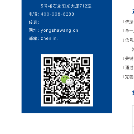
5号楼石龙阳光大厦712室
电话:
400-998-6288
依据
传真:
l
网址:
yongshawang.cn
单一
l
邮箱:
zhenlin.
信号
l
关键
l
通过
l
完善
l