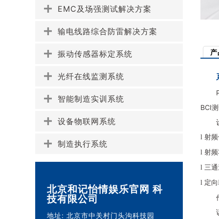
EMC及场强测试解决方案
输电线路综合防雷解决方案
产
振动传感器标定系统
光纤在线监测系统
智能制造实训系统
BCI
测
设备物联网系统
射频
l
制造执行系统
射频
l
三通
l
定向
l
北京和记怡情娱乐官网 科
技有限公司
地址:
北京市中关村门头沟科技园